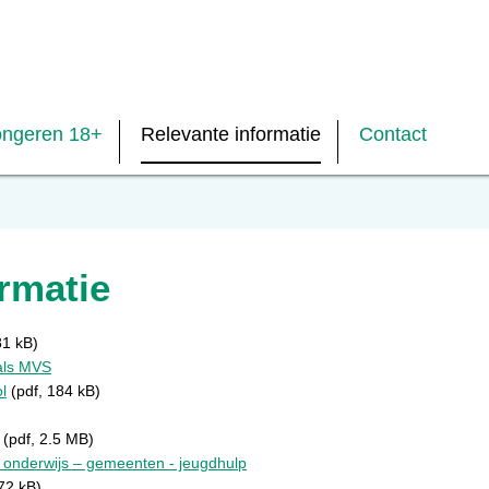
ongeren 18+
Relevante informatie
Contact
rmatie
81 kB)
nals MVS
l
(pdf, 184 kB)
(pdf, 2.5 MB)
onderwijs – gemeenten - jeugdhulp
72 kB)