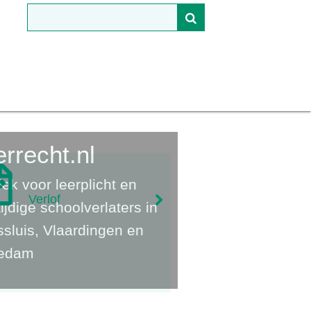
rrecht.nl
lek voor leerplicht en
Verlof
ijdige schoolverlaters in
sluis, Vlaardingen en
iedam