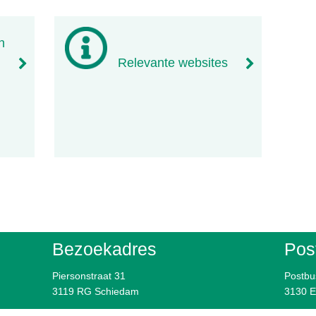
n
Relevante websites
Bezoekadres
Pos
Piersonstraat 31
Postbu
3119 RG Schiedam
3130 E