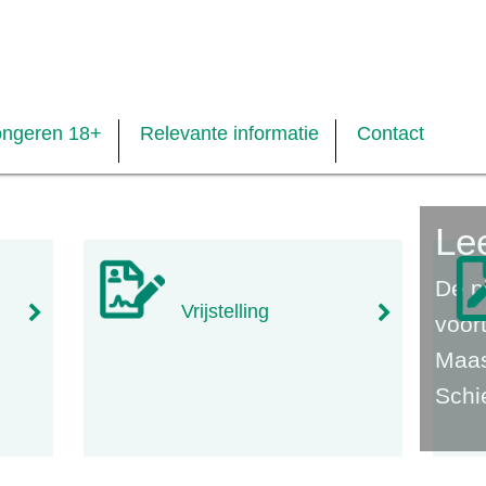
ongeren 18+
Relevante informatie
Contact
Lee
De p
Vrijstelling
voort
Maas
Sch