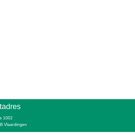
tadres
s 1002
B Vlaardingen